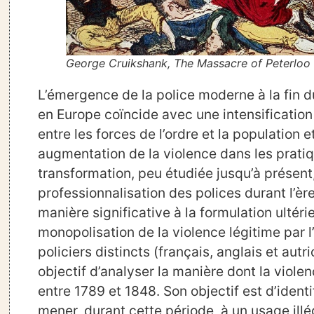
George Cruikshank, The Massacre of Peterloo o
L’émergence de la police moderne à la fin du
en Europe coïncide avec une intensification 
entre les forces de l’ordre et la population 
augmentation de la violence dans les pratiq
transformation, peu étudiée jusqu’à présen
professionnalisation des polices durant l’èr
manière significative à la formulation ultér
monopolisation de la violence légitime par 
policiers distincts (français, anglais et aut
objectif d’analyser la manière dont la violen
entre 1789 et 1848. Son objectif est d’ident
mener, durant cette période, à un usage illé