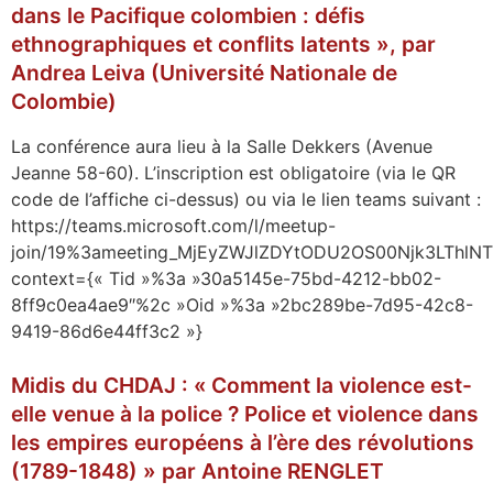
dans le Pacifique colombien : défis
ethnographiques et conflits latents », par
Andrea Leiva (Université Nationale de
Colombie)
La conférence aura lieu à la Salle Dekkers (Avenue
Jeanne 58-60). L’inscription est obligatoire (via le QR
code de l’affiche ci-dessus) ou via le lien teams suivant :
https://teams.microsoft.com/l/meetup-
join/19%3ameeting_MjEyZWJlZDYtODU2OS00Njk3LThl
context={« Tid »%3a »30a5145e-75bd-4212-bb02-
8ff9c0ea4ae9″%2c »Oid »%3a »2bc289be-7d95-42c8-
9419-86d6e44ff3c2 »}
Midis du CHDAJ : « Comment la violence est-
elle venue à la police ? Police et violence dans
les empires européens à l’ère des révolutions
(1789-1848) » par Antoine RENGLET